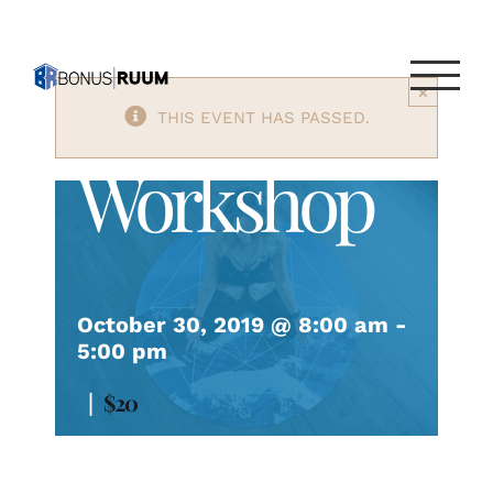
Skip
to
Freshers
content
×
THIS EVENT HAS PASSED.
Workshop
October 30, 2019 @ 8:00 am
-
5:00 pm
|
$20