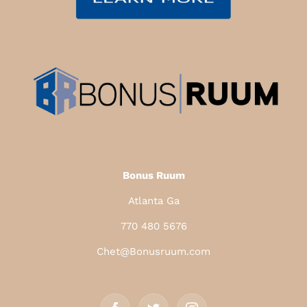
Bonus Ruum
Atlanta Ga
770 480 5676
Chet@Bonusruum.com